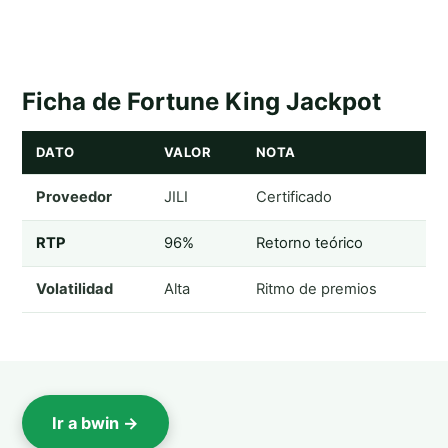
Ficha de Fortune King Jackpot
DATO
VALOR
NOTA
Proveedor
JILI
Certificado
RTP
96%
Retorno teórico
Volatilidad
Alta
Ritmo de premios
Ir a bwin →