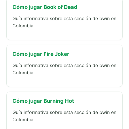
Cómo jugar Book of Dead
Guía informativa sobre esta sección de bwin en
Colombia.
Cómo jugar Fire Joker
Guía informativa sobre esta sección de bwin en
Colombia.
Cómo jugar Burning Hot
Guía informativa sobre esta sección de bwin en
Colombia.