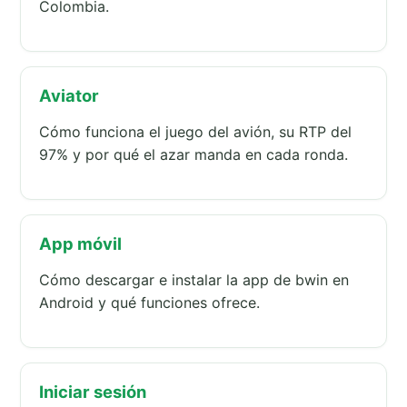
Colombia.
Aviator
Cómo funciona el juego del avión, su RTP del
97% y por qué el azar manda en cada ronda.
App móvil
Cómo descargar e instalar la app de bwin en
Android y qué funciones ofrece.
Iniciar sesión