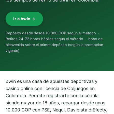
Ir a bwin →
Depósito desde desde 10.000 COP según el método ·
Retiros 24–72 horas hábiles según el método · bono de
bienvenida sobre el primer depósito (según la promoción
vigente)
bwin es una casa de apuestas deportivas y
casino online con licencia de Coljuegos en
Colombia. Permite registrarte con la cédula
siendo mayor de 18 años, recargar desde unos
10.000 COP con PSE, Nequi, Daviplata o Efecty,