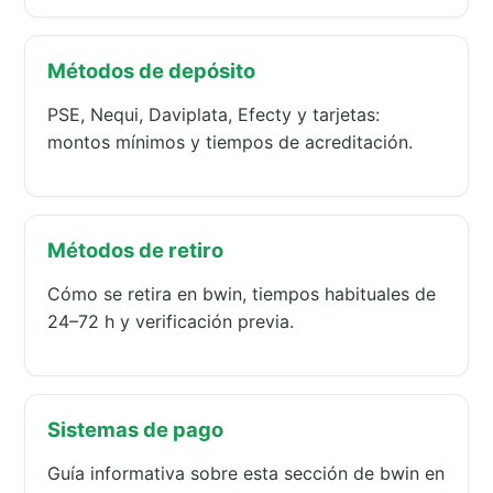
Métodos de depósito
PSE, Nequi, Daviplata, Efecty y tarjetas:
montos mínimos y tiempos de acreditación.
Métodos de retiro
Cómo se retira en bwin, tiempos habituales de
24–72 h y verificación previa.
Sistemas de pago
Guía informativa sobre esta sección de bwin en