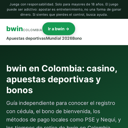
Juega con responsabilidad. Solo para mayores de 18 años. El juego
puede ser adictivo: apostar es entretenimiento, no una forma de ganar
dinero. Si sientes que pierdes el control, busca ayuda.
bwin
Ir a bwin →
COLOMBIA
Apuestas deportivas
Mundial 2026
Bono
bwin en Colombia: casino,
apuestas deportivas y
bonos
Guía independiente para conocer el registro
con cédula, el bono de bienvenida, los
métodos de pago locales como PSE y Nequi, y
los tiempos de retiro de bwin en Colombia.