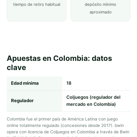
tiempo de retiro habitual
depósito mínimo
aproximado
Apuestas en Colombia: datos
clave
Edad mínima
18
Coljuegos (regulador del
Regulador
mercado en Colombia)
Colombia fue el primer país de América Latina con juego
online totalmente regulado (concesiones desde 2017). bwin
opera con licencia de Coljuegos en Colombia a través de Bwin