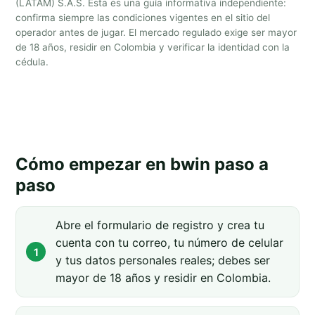
(LATAM) S.A.S. Esta es una guía informativa independiente:
confirma siempre las condiciones vigentes en el sitio del
operador antes de jugar. El mercado regulado exige ser mayor
de 18 años, residir en Colombia y verificar la identidad con la
cédula.
Cómo empezar en bwin paso a
paso
Abre el formulario de registro y crea tu
cuenta con tu correo, tu número de celular
y tus datos personales reales; debes ser
mayor de 18 años y residir en Colombia.