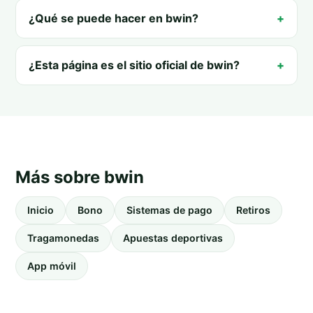
¿Qué se puede hacer en bwin?
¿Esta página es el sitio oficial de bwin?
Más sobre bwin
Inicio
Bono
Sistemas de pago
Retiros
Tragamonedas
Apuestas deportivas
App móvil