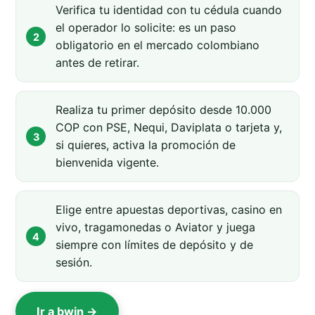
Verifica tu identidad con tu cédula cuando
el operador lo solicite: es un paso
obligatorio en el mercado colombiano
antes de retirar.
Realiza tu primer depósito desde 10.000
COP con PSE, Nequi, Daviplata o tarjeta y,
si quieres, activa la promoción de
bienvenida vigente.
Elige entre apuestas deportivas, casino en
vivo, tragamonedas o Aviator y juega
siempre con límites de depósito y de
sesión.
Ir a bwin →