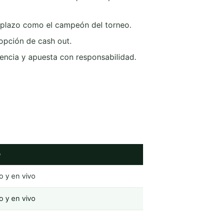
o plazo como el campeón del torneo.
opción de cash out.
encia y apuesta con responsabilidad.
O
o y en vivo
o y en vivo