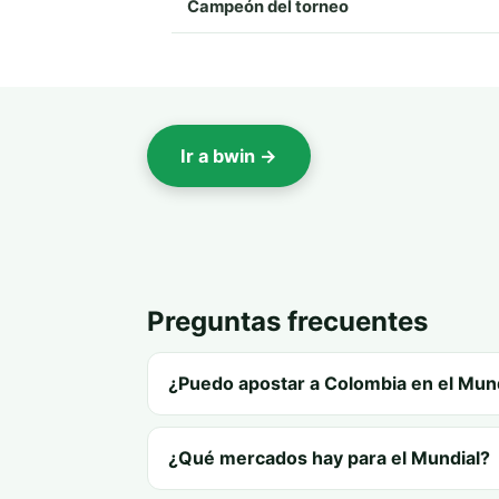
Campeón del torneo
Ir a bwin →
Preguntas frecuentes
¿Puedo apostar a Colombia en el Mun
¿Qué mercados hay para el Mundial?