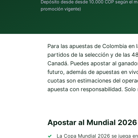
Depósito desde desde 10.000 COP según el mét
promoción vigente)
Para las apuestas de Colombia en 
partidos de la selección y de las 
Canadá. Puedes apostar al ganador
futuro, además de apuestas en viv
cuotas son estimaciones del operad
apuesta con responsabilidad. Solo
Apostar al Mundial 2026
La Copa Mundial 2026 se juega en