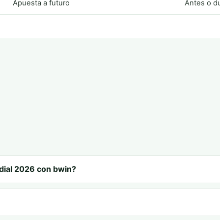
Apuesta a futuro
Antes o du
dial 2026 con bwin?