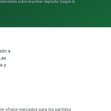
envenida sobre el primer depósito (según la
eón a
Las
a y
in ofrece mercados para los partidos