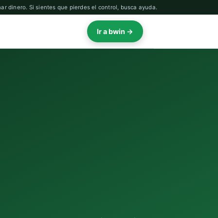
r dinero. Si sientes que pierdes el control, busca ayuda.
Ir a bwin →