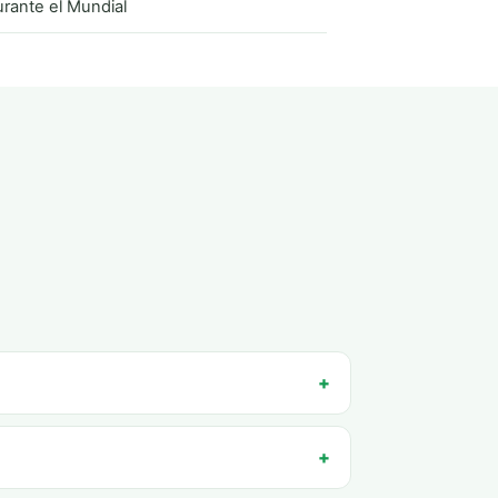
rante el Mundial