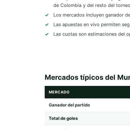
de Colombia y del resto del torneo
Los mercados incluyen ganador del
Las apuestas en vivo permiten seg
Las cuotas son estimaciones del o
Mercados típicos del Mu
MERCADO
Ganador del partido
Total de goles